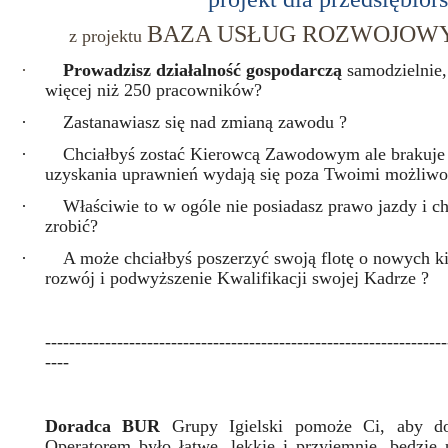
BAZA USŁUG ROZWOJOWY
z projektu
·
Prowadzisz działalność gospodarczą
samodzielnie,
więcej niż 250 pracowników?
·
Zastanawiasz się nad zmianą zawodu ?
·
Chciałbyś zostać Kierowcą Zawodowym ale brakuje 
uzyskania uprawnień wydają się poza Twoimi możliwo
·
Właściwie to w ogóle nie posiadasz prawo jazdy i c
zrobić?
·
A może chciałbyś poszerzyć swoją flotę o nowych 
rozwój i podwyższenie Kwalifikacji swojej Kadrze ?
-------------------------------------------------------------------
----
Doradca BUR
Grupy Igielski pomoże Ci, aby dop
Operatorem było łatwe, lekkie i przyjemnie, będzie 