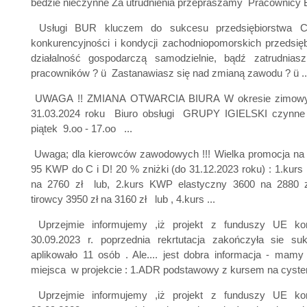
bedzie nieczynne Za utrudnienia przepraszamy Pracownicy Biu
Usługi BUR kluczem do sukcesu przedsiębiorstwa C
konkurencyjności i kondycji zachodniopomorskich przedsi
działalność gospodarczą samodzielnie, bądź zatrudnias
pracowników ? ü Zastanawiasz się nad zmianą zawodu ? ü ..
UWAGA !! ZMIANA OTWARCIA BIURA W okresie zimowy
31.03.2024 roku Biuro obsługi GRUPY IGIELSKI czynne b
piątek 9.oo - 17.oo ...
Uwaga; dla kierowców zawodowych !!! Wielka promocja na
95 KWP do C i D! 20 % zniżki (do 31.12.2023 roku) : 1.kur
na 2760 zł lub, 2.kurs KWP elastyczny 3600 na 2880
tirowcy 3950 zł na 3160 zł lub , 4.kurs ...
Uprzejmie informujemy ,iż projekt z funduszy UE konc
30.09.2023 r. poprzednia rekrtutacja zakończyła sie s
aplikowało 11 osób . Ale.... jest dobra informacja - mam
miejsca w projekcie : 1.ADR podstawowy z kursem na cystern
Uprzejmie informujemy ,iż projekt z funduszy UE konc