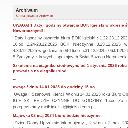
Archiwum
»
Strona główna
Archiwum
UWAGA!!! Daty i godziny otwarcia BOK Igielski w okresie ś
Noworocznym!!!
Daty i godziny otwarcia biura BOK Igielski : 1.22-23.12.20
16.oo 2.24-28.12.2025 BOK Nieczynne 3.29.12.2025 w
4.30.12.2025 w godzinach 09-16.oo 5.31.12.2025- 06.01.20
!! Życzymy zdrowych i spokojnych Świąt Bożego Narodzenia i
Szkolenie na ciągniku siodłowym: od 1 stycznia 2026 rok
prowadzić na ciagniku siod
...
uwaga ! dnia 14.01.2025 do godziny 15.oo
Uwaga !! Szanowni Klienci W dniu 14.01.2025 roku Biuro O
IGIELSKI BEDZIE CZYNNE DO GODZINY 15.oo Za utru
przepraszamy meil: igielski@igielski.com.pl ...
Majówka 02 maj 2024 biuro bedzie nieczynne
Dzien Dobry Uprzejmie informujemy , iż w dniu 2 maja 2024