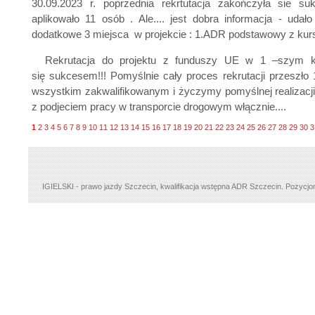
30.09.2023 r. poprzednia rekrtutacja zakończyła sie s
aplikowało 11 osób . Ale.... jest dobra informacja - uda
dodatkowe 3 miejsca w projekcie : 1.ADR podstawowy z kurs
Rekrutacja do projektu z funduszy UE w 1 –szym kw
się sukcesem!!! Pomyślnie cały proces rekrutacji przeszło
wszystkim zakwalifikowanym i życzymy pomyślnej realizacji
z podjeciem pracy w transporcie drogowym włącznie....
1
2
3
4
5
6
7
8
9
10
11
12
13
14
15
16
17
18
19
20
21
22
23
24
25
26
27
28
29
30
3
IGIELSKI - prawo jazdy Szczecin, kwalifikacja wstępna ADR Szczecin.
Pozycjo